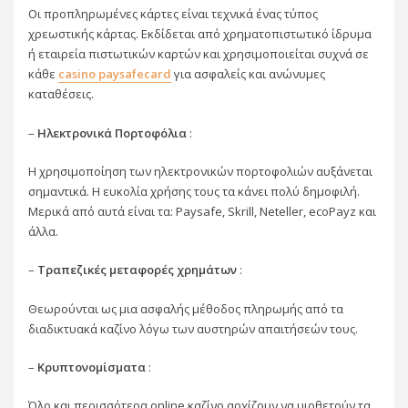
Οι προπληρωμένες κάρτες είναι τεχνικά ένας τύπος
χρεωστικής κάρτας. Εκδίδεται από χρηματοπιστωτικό ίδρυμα
ή εταιρεία πιστωτικών καρτών και χρησιμοποιείται συχνά σε
κάθε
casino paysafecard
για ασφαλείς και ανώνυμες
καταθέσεις.
–
Ηλεκτρονικά Πορτοφόλια
:
Η χρησιμοποίηση των ηλεκτρονικών πορτοφολιών αυξάνεται
σημαντικά. Η ευκολία χρήσης τους τα κάνει πολύ δημοφιλή.
Μερικά από αυτά είναι τα: Paysafe, Skrill, Neteller, ecoPayz και
άλλα.
–
Τραπεζικές μεταφορές χρημάτων
:
Θεωρούνται ως μια ασφαλής μέθοδος πληρωμής από τα
διαδικτυακά καζίνο λόγω των αυστηρών απαιτήσεών τους.
–
Κρυπτονομίσματα
:
Όλο και περισσότερα online καζίνο αρχίζουν να υιοθετούν τα