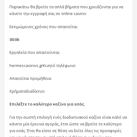
Παρακάτω θα βρείτε τα απλά βήματα που χρειάζονται για να
κάνετε την εγγραφή σας σε online casino:
Εκτιμώμενος χρόνος που απαιτείται:
00:06
Εργαλεία που απαιτούνται:
hermescasinos.grKινητό τηλέφωνο
Απαιτείται προμήθεια:
Χρήματαδιαδίκτυο
Επιλέξτε το καλύτερο καζίνο για εσάς.
Για την σωστή επιλογή ενός διαδικτυακού καζίνο είναι καλό να
κάνετε μία έρευνα αγοράς, έτσι ώστε να βρείτε το καλύτερο
για εσάς. Έτσι θα είστε σε θέση να δείτε όλες τις προσφορές