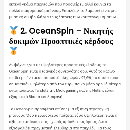
εκτενή γκάμα παιχνιδιών που προσφέρει, αλλά και για τα
πολλά διαφορετικά μπόνους. Επιπλέον, το Supabet είναι μια
μυστική συμβουλή για τους λάτρεις των κρυπτονομισμάτων.
2. OceanSpin – Νικητής
δοκιμών Προοπτικές κέρδους
Αν ψάχνεις για τις υψηλότερες προοπτικές κέρδους, το
OceanSpin είναι ο ιδανικός συνεργάτης σου. Αυτό το καζίνο
πείθει με ένα μέσο ποσοστό πληρωμών 97,6%, το οποίο είναι
σημαντικά υψηλότερο από τον ευρωπαϊκό μέσο όρο. Ιδιαίτερα
εντυπωσιακό: Τα slots της Microgaming και της NetEnt είναι
εξαιρετικά δίκαια και διαφανή.
Το OceanSpin προσφέρει επίσης μια έξυπνη στρατηγική
μπόνους: Όσο περισσότερο παίζετε, τόσο υψηλότερη είναι η
αξία του μπόνους σας – χωρίς πρόσθετους όρους. Αυτό
εξασφαλίζει πραγματική ελευθερία στο παιχνίδι. Για τους