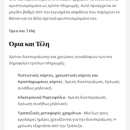
κρυπτονομίσματα ως τρόπο πληρωμής. Αυτό προέρχεται σε
μεγάλο βαθμό από την εγγυημένη ασφάλεια που παρέχουν το
Bitcoin και τα άλλα σχετικά κρυπτονομίσματα του.
Όρια και Τέλη
Όρια και Τέλη
Χρόνοι διεκπεραίωσης και χρεώσεις συναλλαγών των πιο
δημοφιλών τρόπων πληρωμής:
Πιστωτικές κάρτες, χρεωστικές κάρτες και
προπληρωμένες κάρτες
: Άμεση διεκπεραίωση. Χρέωση
συνήθως μηδενική.
Ηλεκτρονικά Πορτοφόλια
: Άμεση διεκπεραίωση.
Χρέωση συνήθως μηδενική.
Τραπεζικές μεταφορές χρημάτων
: Μία έως τρεις
εργάσιμες ημέρες χρειάζονται για την διεκπεραίωση. Η
χρέωση εξαρτάται από την Τράπεζα.