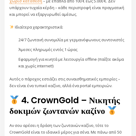
χωρισ καταθεση
– με έπαθλα από 100 € έως 5.000 €. Δεν
υπάρχουν τυχαία κέρδη – κάθε περιστροφή είναι πραγματική
και μπορεί να εξαργυρωθεί αμέσως.
Ιδιαίτερα χαρακτηριστικά:
24/7 ζωντανή συνομιλία με γερμανόφωνους συντονιστές
Άμεσες πληρωμές εντός 1 ώρας
Εφαρμογή για κινητά με λειτουργία offline (παίξτε ακόμα
και χωρίς internet!)
Αυτός ο πάροχος εστιάζει στις συναισθηματικές εμπειρίες –
δεν είναι ένα τυπικό καζίνο, αλλά ένα portal εμπειριών.
4. CrownGold – Νικητής
δοκιμών ζωντανών καζίνο
Αν σου αρέσει η δράση των ζωντανών καζίνο, τότε το
CrownGold είναι το ιδανικό μέρος για σένα. Με πάνω από 50