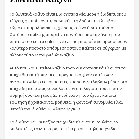
Τα ζωντανά καζίνο είναι μια σχετικά νέα μορφή διαδικτυακού
τζόγου, η οποία αντιπροσωπεύει τη δράση που λαμβάνει
χώρα σε παραδοσιακούς χώρους καζίνο ή σε στούντιο.
Ωστόσο, ο παίκτης μπορεί να ποντάρει από την άνεση του
σπιτιού του και τα online live casino μπορούν να προσφέρουν
καλύτερο ποσοστό απόσβεσης στους παίκτες σε σύγκριση με
άλλους τύπους παιχνιδιών καζίνο.
Αυτό που κάνει τα live καζίνο τόσο συναρπαστικά είναι ότι τα
παιχνίδια εκτελούνται σε πραγματικό χρόνο από έναν
άνθρωπο ντίλερ και οι παίκτες μπορούν να λάβουν μέρος στο
παιχνίδι μέσω μιας κονσόλας στον υπολογιστή τους ή στην
φορητή συσκευή τους. Σε περίπτωση που έχουν κάποια
ερώτηση ή χρειάζονται βοήθεια, η ζωντανή συνομιλία είναι
μεταξύ των διαθέσιμων λειτουργιών.
Τα διαθέσιμα live καζίνο παιχνίδια είναι τα: η Ρουλέτα, το
Μπλακ τζακ, το Μπακαρά, το Πόκερ και τα τηλεπαιχνίδια.