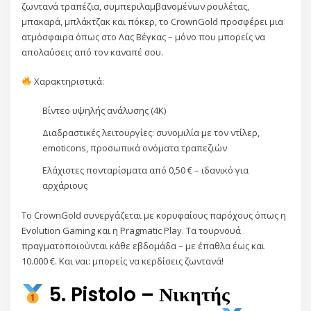
ζωντανά τραπέζια, συμπεριλαμβανομένων ρουλέτας,
μπακαρά, μπλάκτζακ και πόκερ, το CrownGold προσφέρει μια
ατμόσφαιρα όπως στο Λας Βέγκας – μόνο που μπορείς να
απολαύσεις από τον καναπέ σου.
Χαρακτηριστικά:
Βίντεο υψηλής ανάλυσης (4K)
Διαδραστικές λειτουργίες: συνομιλία με τον ντίλερ,
emoticons, προσωπικά ονόματα τραπεζιών
Ελάχιστες πονταρίσματα από 0,50 € – ιδανικό για
αρχάριους
Το CrownGold συνεργάζεται με κορυφαίους παρόχους όπως η
Evolution Gaming και η Pragmatic Play. Τα τουρνουά
πραγματοποιούνται κάθε εβδομάδα – με έπαθλα έως και
10.000 €. Και ναι: μπορείς να κερδίσεις ζωντανά!
5. Pistolo – Νικητής