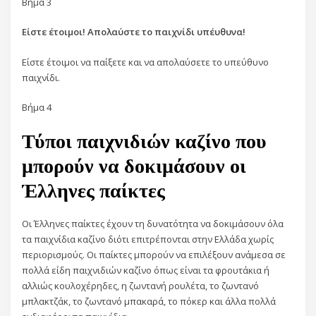
Βήμα 3
Είστε έτοιμοι! Απολαύστε το παιχνίδι υπέυθυνα!
Είστε έτοιμοι να παίξετε και να απολαύσετε το υπεύθυνο
παιχνίδι.
Βήμα 4
Τύποι παιχνιδιών καζίνο που
μπορούν να δοκιμάσουν οι
Έλληνες παίκτες
Οι Έλληνες παίκτες έχουν τη δυνατότητα να δοκιμάσουν όλα
τα παιχνίδια καζίνο διότι επιτρέπονται στην Ελλάδα χωρίς
περιορισμούς. Οι παίκτες μπορούν να επιλέξουν ανάμεσα σε
πολλά είδη παιχνιδιών καζίνο όπως είναι τα φρουτάκια ή
αλλιώς κουλοχέρηδες, η ζωντανή ρουλέτα, το ζωντανό
μπλακτζάκ, το ζωντανό μπακαρά, το πόκερ και άλλα πολλά