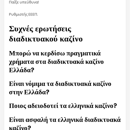
Παίξε υπεύθυνα!
Ρυθμιστής ΕΕΕΠ.
Συχνές ερωτήσεις
διαδικτυακού καζίνο
Μπορώ να κερδίσω πραγματικά
χρήματα στα διαδικτυακά καζίνο
Ελλάδα?
Είναι νόμιμα τα διαδικτυακά καζίνο
στην Ελλάδα?
Ποιος αδειοδοτεί τα ελληνικά καζίνο?
Είναι ασφαλή τα ελληνικά διαδικτυακά
καζίνο?