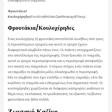
ενδιαφέροντα παιχνίδια.
Φρουτάκια/
Κουλοχέρηδες
ΡουλέταΜπλάκτζακΜπακαράΠόκερ
Φρουτάκια/Κουλοχέρηδες
Ένας κουλοχέρης (ή φρουτάκι) αποτελείται συνήθως από τρεις
ή περισσότερους τροχούς και αυτοί οι τροχοί έχουν
διαφορετικά σύμβολα πάνω τους. Οι παίκτες στοιχηματίζουν
στο αποτέλεσμα της περιστροφής. Όταν ξεκινάει το παιχνίδι,
αυτοί οι τροχοί περιστρέφονται και η περιστροφή αποφασίζει
τον νικητή του παιχνιδιού. Ο κύριος στόχος ενός παίκτη είναι
να ταιριάξει τα σύμβολα μόλις ολοκληρωθεί η περιστροφή.
Εάν το σύμβολό που έχει επιλέξει ο παίκτης ταιριάζει, τότε θα
κερδίσει το παιχνίδι και ενδεχομένως ένα σημαντικό ποσό. Οι
κουλοχέρηδες χωρίζονται σε διάφορες κατηγορίες ανάλογα το
θέμα τους: τα κλασικά, τα τρισδιάστατα, τα τζακπότ, τα βίντεο
φρουτάκια και άλλα πολλά.
Ζωντανό Καζίνο