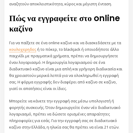
αναζητούν αποκλειστικότητα, κύρος και μέγιστη ένταση.
Πώς να εγγραφείτε στο online
καζίνο
Για να παίξετε σε ένα online καζίνο και να διασκεδάσετε με τα
κουλοχερηδες
ή το πόκερ, το blackjack ή οποιοδήποτε άλλο
παιχνίδι με πραγματικά χρήματα, πρέπει να δημιουργήσετε
έναν λογαριασμό. Η δημιουργία λογαριασμού σε ένα
διαδικτυακό καζίνο είναι μια απλή και γρήγορη διαδικασία και
θα χρειαστούν μερικά λεπτά για να ολοκληρωθεί η εγγραφή
σας. Η φόρμα εγγραφής δεν διαφέρει από καζίνο σε καζίνο,
γιατί οι απατήσεις είναι οι ίδιες.
Μπορείτε να κάνετε την εγγραφή σας μέσω υπολογιστή ή
φορητής συσκευής. Όταν δημιουργείτε έναν νέο διαδικτυακό
λογαριασμό, πρέπει να δώσετε ορισμένες απαραίτητες
πληροφορίες για εσάς. Για την εγγραφή σας σε διαδικτυακό
καζίνο στην Ελλάδα, η ηλικία σας θα πρέπει να είναι 21 ετών.