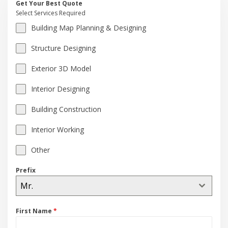
Get Your Best Quote
Select Services Required
Building Map Planning & Designing
Structure Designing
Exterior 3D Model
Interior Designing
Building Construction
Interior Working
Other
Prefix
Mr.
First Name
*