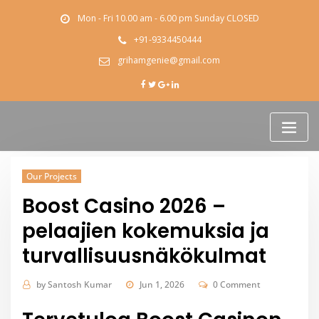
Skip
Mon - Fri 10.00 am - 6.00 pm Sunday CLOSED
to
content
+91-9334450444
grihamgenie@gmail.com
Our Projects
Boost Casino 2026 –
pelaajien kokemuksia ja
turvallisuusnäkökulmat
by
Santosh Kumar
Jun 1, 2026
0 Comment