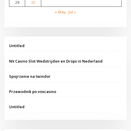
29
30
« May
Jul »
Untitled
NV Casino Slot Wedstrijden en Drops in Nederland
Spojrzenie na twindor
Przewodnik po voxcasino
Untitled