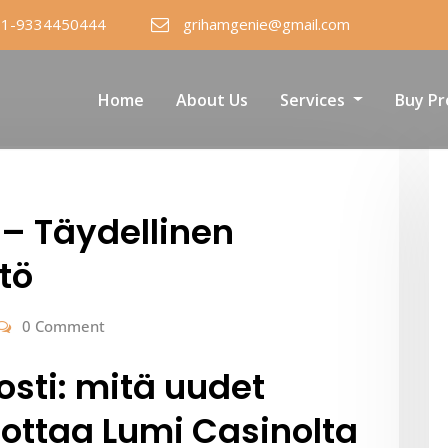
91-9334450444
grihamgenie@gmail.com
Home
About Us
Services
Buy Pr
– Täydellinen
tö
0 Comment
osti: mitä uudet
dottaa Lumi Casinolta