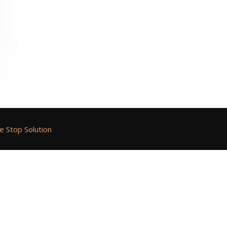
e Stop Solution