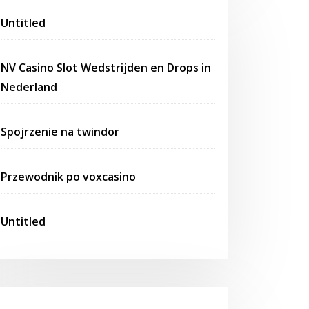
Untitled
NV Casino Slot Wedstrijden en Drops in
Nederland
Spojrzenie na twindor
Przewodnik po voxcasino
Untitled