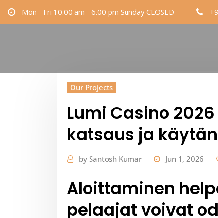
Skip
Mon - Fri 10.00 am - 6.00 pm Sunday CLOSED
+
to
content
Our Projects
Lumi Casino 2026 
katsaus ja käytän
by
Santosh Kumar
Jun 1, 2026
Aloittaminen help
pelaajat voivat o