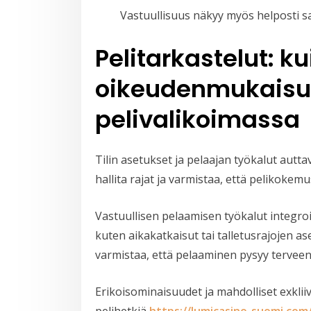
Vastuullisuus näkyy myös helposti s
Pelitarkastelut: ku
oikeudenmukaisu
pelivalikoimassa
Tilin asetukset ja pelaajan työkalut autt
hallita rajat ja varmistaa, että pelikokemu
Vastuullisen pelaamisen työkalut integroi
kuten aikakatkaisut tai talletusrajojen a
varmistaa, että pelaaminen pysyy terveen
Erikoisominaisuudet ja mahdolliset exkliivis
pelihetkiä
https://lumicasino-suomi.com