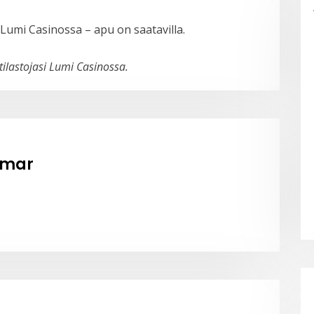
 Lumi Casinossa – apu on saatavilla.
itilastojasi Lumi Casinossa.
umar