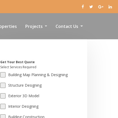
operties
Projects
Contact Us
Get Your Best Quote
Select Services Required
Building Map Planning & Designing
Structure Designing
Exterior 3D Model
Interior Designing
Building Construction