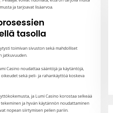
usta ja tarjoavat lisäarvoa.
oprosessien
ellä tasolla
sytysti toimivan sivuston sekä mahdolliset
an jatkuvuuden.
mi Casino noudattaa sääntöjä ja käytäntöjä,
n oikeudet sekä peli- ja rahankäyttöä koskeva
äyttökokemusta, ja Lumi Casino korostaa selkeää
ten tekeminen ja hyvän käytännön noudattaminen
at nopean siirtymisen pelien pariin.