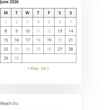
June 2026
M
T
W
T
F
S
S
1
2
3
4
5
6
7
8
9
10
11
12
13
14
15
16
17
18
19
20
21
22
23
24
25
26
27
28
29
30
« May
Jul »
Reach Us :