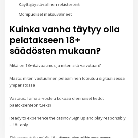
Käyttäjäystävällinen rekisteröinti
Monipuoliset maksuvälineet
Kuinka vanha täytyy olla
pelatakseen 18+
säädösten mukaan?
Mikä on 18+-ikävaatimus ja miten sitä valvotaan?
Mastu: miten vastuullinen pelaaminen toteutuu digitaalisessa
ympäristössä
Vastaus: Tämä arvostelu kokoaa olennaiset tiedot
päätöksenteon tueksi
Ready to experience the casino? Sign up and play responsibly
– 18+ only.
This casino is for adults 18+. Always play within your means.