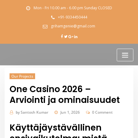
Skip
Mon - Fri 10.00 am - 6.00 pm Sunday CLOSED
to
content
+91-9334450444
grihamgenie@gmail.com
Our Projects
One Casino 2026 –
Arviointi ja ominaisuudet
by
Santosh Kumar
Jun 1, 2026
0 Comment
Käyttäjäystävällinen