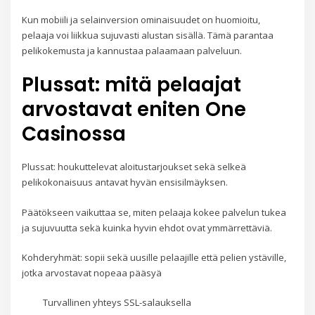
Kun mobiili ja selainversion ominaisuudet on huomioitu,
pelaaja voi liikkua sujuvasti alustan sisällä. Tämä parantaa
pelikokemusta ja kannustaa palaamaan palveluun.
Plussat: mitä pelaajat
arvostavat eniten One
Casinossa
Plussat: houkuttelevat aloitustarjoukset sekä selkeä
pelikokonaisuus antavat hyvän ensisilmäyksen.
Päätökseen vaikuttaa se, miten pelaaja kokee palvelun tukea
ja sujuvuutta sekä kuinka hyvin ehdot ovat ymmärrettäviä.
Kohderyhmät: sopii sekä uusille pelaajille että pelien ystäville,
jotka arvostavat nopeaa pääsyä
Turvallinen yhteys SSL-salauksella