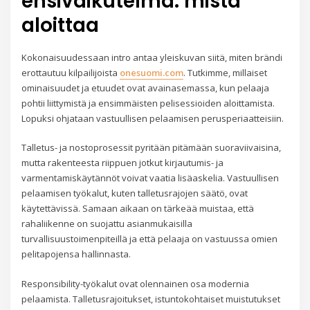
ensivaikutelma: mistä
aloittaa
Kokonaisuudessaan intro antaa yleiskuvan siitä, miten brändi
erottautuu kilpailijoista
onesuomi.com
. Tutkimme, millaiset
ominaisuudet ja etuudet ovat avainasemassa, kun pelaaja
pohtii liittymistä ja ensimmäisten pelisessioiden aloittamista.
Lopuksi ohjataan vastuullisen pelaamisen perusperiaatteisiin.
Talletus- ja nostoprosessit pyritään pitämään suoraviivaisina,
mutta rakenteesta riippuen jotkut kirjautumis- ja
varmentamiskäytännöt voivat vaatia lisäaskelia. Vastuullisen
pelaamisen työkalut, kuten talletusrajojen säätö, ovat
käytettävissä. Samaan aikaan on tärkeää muistaa, että
rahaliikenne on suojattu asianmukaisilla
turvallisuustoimenpiteillä ja että pelaaja on vastuussa omien
pelitapojensa hallinnasta.
Responsibility-työkalut ovat olennainen osa modernia
pelaamista. Talletusrajoitukset, istuntokohtaiset muistutukset