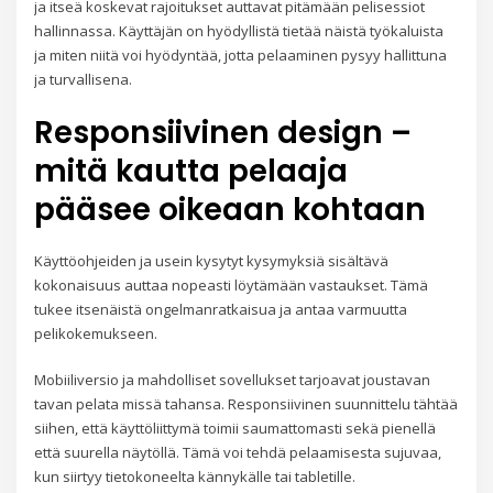
ja itseä koskevat rajoitukset auttavat pitämään pelisessiot
hallinnassa. Käyttäjän on hyödyllistä tietää näistä työkaluista
ja miten niitä voi hyödyntää, jotta pelaaminen pysyy hallittuna
ja turvallisena.
Responsiivinen design –
mitä kautta pelaaja
pääsee oikeaan kohtaan
Käyttöohjeiden ja usein kysytyt kysymyksiä sisältävä
kokonaisuus auttaa nopeasti löytämään vastaukset. Tämä
tukee itsenäistä ongelmanratkaisua ja antaa varmuutta
pelikokemukseen.
Mobiiliversio ja mahdolliset sovellukset tarjoavat joustavan
tavan pelata missä tahansa. Responsiivinen suunnittelu tähtää
siihen, että käyttöliittymä toimii saumattomasti sekä pienellä
että suurella näytöllä. Tämä voi tehdä pelaamisesta sujuvaa,
kun siirtyy tietokoneelta kännykälle tai tabletille.