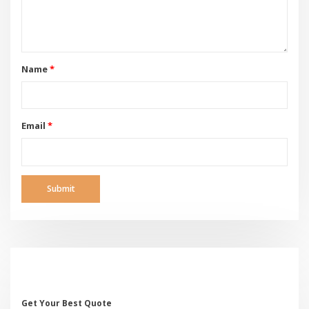
Name
*
Email
*
Get Your Best Quote