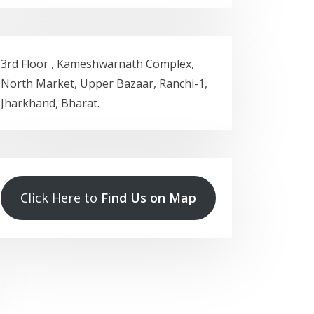
3rd Floor , Kameshwarnath Complex,
North Market, Upper Bazaar, Ranchi-1,
Jharkhand, Bharat.
Click Here to
Find Us on Map