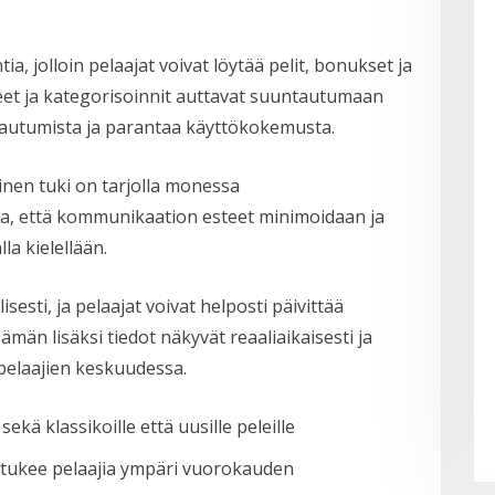
, jolloin pelaajat voivat löytää pelit, bonukset ja
teet ja kategorisoinnit auttavat suuntautumaan
autumista ja parantaa käyttökokemusta.
inen tuki on tarjolla monessa
aa, että kommunikaation esteet minimoidaan ja
la kielellään.
isesti, ja pelaajat voivat helposti päivittää
Tämän lisäksi tiedot näkyvät reaaliaikaisesti ja
 pelaajien keskuudessa.
kä klassikoille että uusille peleille
 tukee pelaajia ympäri vuorokauden