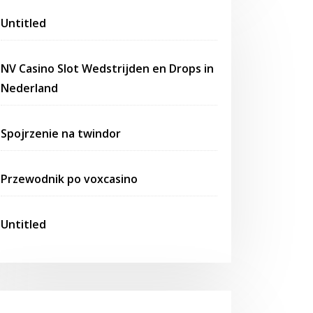
Untitled
NV Casino Slot Wedstrijden en Drops in
Nederland
Spojrzenie na twindor
Przewodnik po voxcasino
Untitled