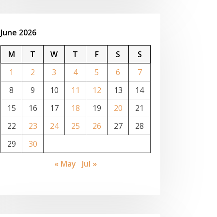
June 2026
M
T
W
T
F
S
S
1
2
3
4
5
6
7
8
9
10
11
12
13
14
15
16
17
18
19
20
21
22
23
24
25
26
27
28
29
30
« May
Jul »