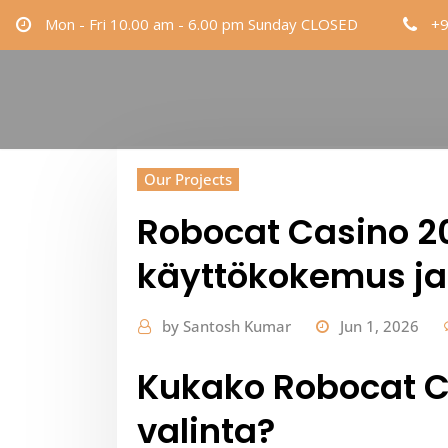
Skip
Mon - Fri 10.00 am - 6.00 pm Sunday CLOSED
+
to
content
Our Projects
Robocat Casino 20
käyttökokemus ja
by
Santosh Kumar
Jun 1, 2026
Kukako Robocat C
valinta?