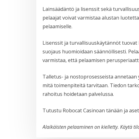
Lainsäädäntö ja lisenssit sekä turvallisuu
pelaajat voivat varmistaa alustan luotetta
pelaamiselle.
Lisenssit ja turvallisuuskäytännöt tuovat l
suojaus huomioidaan säännöllisesti. Pelaaj
varmistaa, että pelaamisen perusperiaatte
Talletus- ja nostoprosesseista annetaan 
mitä toimenpiteitä tarvitaan. Tiedon tark
rahoitus hoidetaan palvelussa.
Tutustu Robocat Casinoan tänään ja aseta
Alaikäisten pelaaminen on kielletty. Käytä t