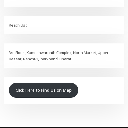
Reach Us :
3rd Floor , Kameshwarnath Complex, North Market, Upper
Bazaar, Ranchi-1, Jharkhand, Bharat.
Click Here to
Find Us on Map