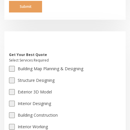
Get Your Best Quote
Select Services Required
Building Map Planning & Designing
Structure Designing
Exterior 3D Model
Interior Designing
Building Construction
Interior Working