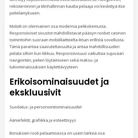
rekisteröinnin ja tilinhallinnan kautta pelaaja voi keskittyä itse
pelielämykseen.
Mobiili on olennainen osa modernia pelikokemusta.
Responsiiviset sivustot mahdollistavat pääsyn roobet casinon
toimintoihin suoraan mobiililaitteelta ilman erillistä sovellusta.
Tämä parantaa saavutettavuutta ja antaa mahdollisuuden
pelata silloin kun liikkuu. Responsiivisuus vaikuttaa sujuvaan
navigointiin, pelien löytämiseen sekä maksu- ja
tukiominaisuuksien käytettävyyteen.
Erikoisominaisuudet ja
ekskluusivit
Suodatus- ja personointiominaisuudet
Ääniefektit, grafiikka ja esteettisyys
Bonuksien rooli pelaamisessa on usein tärkeä osa