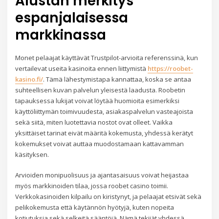
Alustan merkitys
espanjalaisessa
markkinassa
Monet pelaajat käyttävät Trustpilot-arvioita referenssinä, kun
vertailevat useita kasinoita ennen liittymistä
https://roobet-
kasino.fi/
. Tämä lähestymistapa kannattaa, koska se antaa
suhteellisen kuvan palvelun yleisestä laadusta. Roobetin
tapauksessa lukijat voivat löytää huomioita esimerkiksi
käyttöliittymän toimivuudesta, asiakaspalvelun vasteajoista
sekä siitä, miten luotettavia nostot ovat olleet. Vaikka
yksittäiset tarinat eivät määritä kokemusta, yhdessä kerätyt
kokemukset voivat auttaa muodostamaan kattavamman
käsityksen.
Arvioiden monipuolisuus ja ajantasaisuus voivat heijastaa
myös markkinoiden tilaa, jossa roobet casino toimii.
Verkkokasinoiden kilpailu on kiristynyt, ja pelaajat etsivät sekä
pelikokemusta että käytännön hyötyjä, kuten nopeita
kotiutuksia sekä selkeitä sääntöjä. Nämä tekijät yhdessä