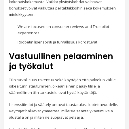
kokonaiskokemusta. Vaikka yksityiskohdat vaihtuvat,
bonukset voivat vaikuttaa pelitaktiikkoihin sekä kokemuksen
mielekkyyteen.
We are focused on consumer reviews and Trustpilot
experiences
Roobetin lisensointi ja turvallisuus korostuvat
Vastuullinen pelaaminen
ja työkalut
Tilin turvallisuus rakentuu sekä käyttäjän että palvelun välille:
oikea tunnistautuminen, oikeanlainen pääsy tilille ja
säännöllinen tilin tarkastelu ovat hyviä käytäntöjä.
Lisenssitiedot ja säätely antavat taustatukea luotettavuudelle.
Käyttäjät haluavat ymmärtää, millaisia sääntelyvaatimuksia
alustalla on ja miten ne suojaavat pelaajia.