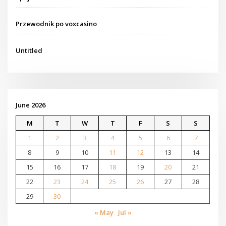
Przewodnik po voxcasino
Untitled
June 2026
M
T
W
T
F
S
S
1
2
3
4
5
6
7
8
9
10
11
12
13
14
15
16
17
18
19
20
21
22
23
24
25
26
27
28
29
30
« May
Jul »