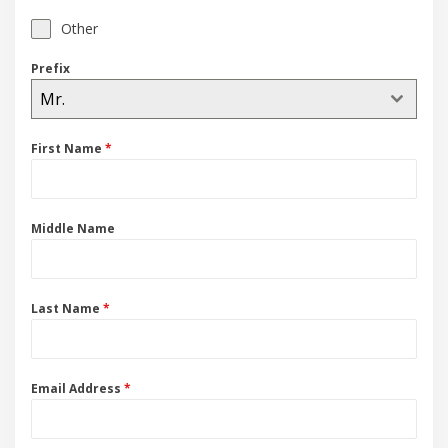
Other
Prefix
Mr.
First Name
*
Middle Name
Last Name
*
Email Address
*