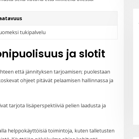
aatavuus
uomeksi tukipalvelu
ipuolisuus ja slotit
iihteen että jännityksen tarjoamisen; puolestaan
 koskevat ohjeet pitävät pelaamisen hallinnassa ja
at tarjota lisäperspektiiviä pelien laadusta ja
la helppokäyttöisiä toimintoja, kuten talletusten