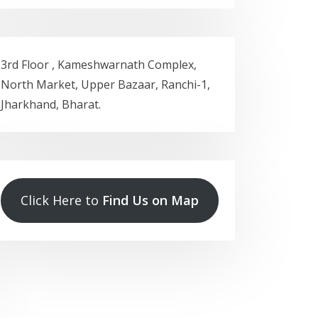
3rd Floor , Kameshwarnath Complex,
North Market, Upper Bazaar, Ranchi-1,
Jharkhand, Bharat.
Click Here to
Find Us on Map