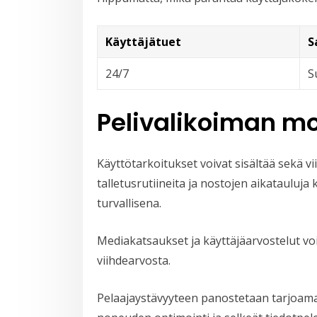
Käyttäjätuet
S
24/7
S
Pelivalikoiman mon
Käyttötarkoitukset voivat sisältää sekä v
talletusrutiineita ja nostojen aikatauluja
turvallisena.
Mediakatsaukset ja käyttäjäarvostelut voiv
viihdearvosta.
Pelaajaystävyyteen panostetaan tarjoamal