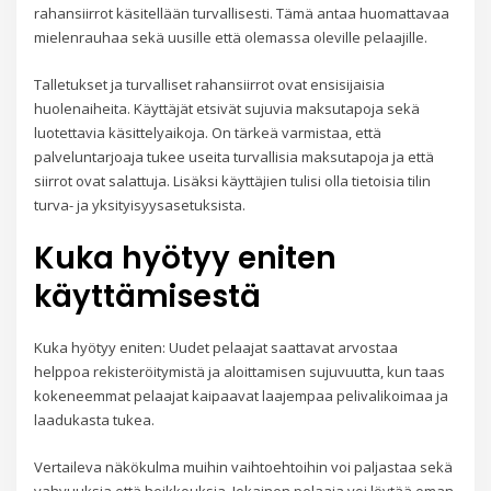
rahansiirrot käsitellään turvallisesti. Tämä antaa huomattavaa
mielenrauhaa sekä uusille että olemassa oleville pelaajille.
Talletukset ja turvalliset rahansiirrot ovat ensisijaisia
huolenaiheita. Käyttäjät etsivät sujuvia maksutapoja sekä
luotettavia käsittelyaikoja. On tärkeä varmistaa, että
palveluntarjoaja tukee useita turvallisia maksutapoja ja että
siirrot ovat salattuja. Lisäksi käyttäjien tulisi olla tietoisia tilin
turva- ja yksityisyysasetuksista.
Kuka hyötyy eniten
käyttämisestä
Kuka hyötyy eniten: Uudet pelaajat saattavat arvostaa
helppoa rekisteröitymistä ja aloittamisen sujuvuutta, kun taas
kokeneemmat pelaajat kaipaavat laajempaa pelivalikoimaa ja
laadukasta tukea.
Vertaileva näkökulma muihin vaihtoehtoihin voi paljastaa sekä
vahvuuksia että heikkouksia. Jokainen pelaaja voi löytää oman