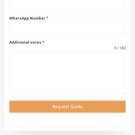
WhatsApp Number
*
Additional notes
*
0 / 180
Request Quote