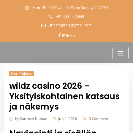
Skip
Mon - Fri 10.00 am - 6.00 pm Sunday CLOSED
to
content
+91-9334450444
grihamgenie@gmail.com
Our Projects
wildz casino 2026 –
Yksityiskohtainen katsaus
ja näkemys
by
Santosh Kumar
Jun 1, 2026
0 Comment