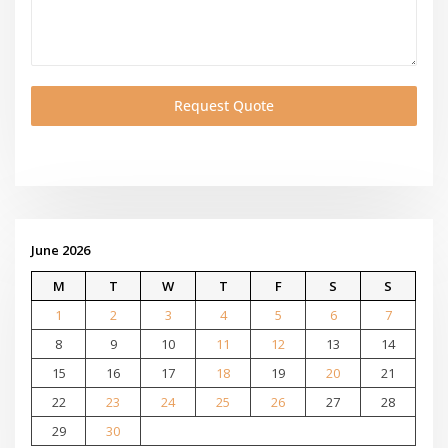
Request Quote
June 2026
M
T
W
T
F
S
S
1
2
3
4
5
6
7
8
9
10
11
12
13
14
15
16
17
18
19
20
21
22
23
24
25
26
27
28
29
30