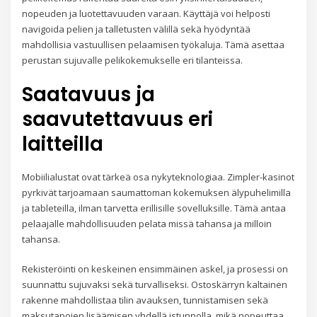
nopeuden ja luotettavuuden varaan. Käyttäjä voi helposti
navigoida pelien ja talletusten välillä sekä hyödyntää
mahdollisia vastuullisen pelaamisen työkaluja. Tämä asettaa
perustan sujuvalle pelikokemukselle eri tilanteissa.
Saatavuus ja
saavutettavuus eri
laitteilla
Mobiilialustat ovat tärkeä osa nykyteknologiaa. Zimpler-kasinot
pyrkivät tarjoamaan saumattoman kokemuksen älypuhelimilla
ja tableteilla, ilman tarvetta erillisille sovelluksille. Tämä antaa
pelaajalle mahdollisuuden pelata missä tahansa ja milloin
tahansa.
Rekisteröinti on keskeinen ensimmäinen askel, ja prosessi on
suunnattu sujuvaksi sekä turvalliseksi. Ostoskärryn kaltainen
rakenne mahdollistaa tilin avauksen, tunnistamisen sekä
maksutapojen lisäämisen yhdellä istunnolla, mikä nopeuttaa