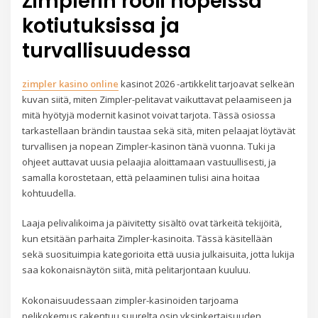
Zimplerin rooli nopeissa
kotiutuksissa ja
turvallisuudessa
zimpler kasino online
kasinot 2026 -artikkelit tarjoavat selkeän
kuvan siitä, miten Zimpler-pelitavat vaikuttavat pelaamiseen ja
mitä hyötyjä modernit kasinot voivat tarjota. Tässä osiossa
tarkastellaan brändin taustaa sekä sitä, miten pelaajat löytävät
turvallisen ja nopean Zimpler-kasinon tänä vuonna. Tuki ja
ohjeet auttavat uusia pelaajia aloittamaan vastuullisesti, ja
samalla korostetaan, että pelaaminen tulisi aina hoitaa
kohtuudella.
Laaja pelivalikoima ja päivitetty sisältö ovat tärkeitä tekijöitä,
kun etsitään parhaita Zimpler-kasinoita. Tässä käsitellään
sekä suosituimpia kategorioita että uusia julkaisuita, jotta lukija
saa kokonaisnäytön siitä, mitä pelitarjontaan kuuluu.
Kokonaisuudessaan zimpler-kasinoiden tarjoama
pelikokemus rakentuu suurelta osin yksinkertaisuuden,