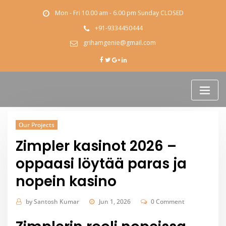
Skip
Mon - Fri 10.00 am - 6.00 pm Sunday CLOSED
to
content
+91-9334450444
grihamgenie@gmail.com
Our Projects
Zimpler kasinot 2026 –
oppaasi löytää paras ja
nopein kasino
by
Santosh Kumar
Jun 1, 2026
0 Comment