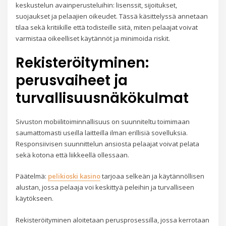
keskustelun avainperusteluihin: lisenssit, sijoitukset,
suojaukset ja pelaajien oikeudet. Tässä käsittelyssä annetaan
tilaa sekä kritiikille että todisteille siitä, miten pelaajat voivat
varmistaa oikeelliset käytännöt ja minimoida riskit.
Rekisteröityminen:
perusvaiheet ja
turvallisuusnäkökulmat
Sivuston mobiilitoiminnallisuus on suunniteltu toimimaan
saumattomasti useilla laitteilla ilman erillisiä sovelluksia.
Responsiivisen suunnittelun ansiosta pelaajat voivat pelata
sekä kotona että liikkeellä ollessaan.
Päätelmä:
pelikioski kasino
tarjoaa selkeän ja käytännöllisen
alustan, jossa pelaaja voi keskittyä peleihin ja turvalliseen
käytökseen.
Rekisteröityminen aloitetaan perusprosessilla, jossa kerrotaan