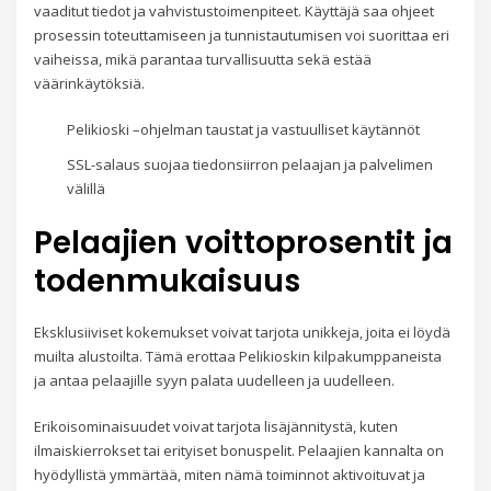
vaaditut tiedot ja vahvistustoimenpiteet. Käyttäjä saa ohjeet
prosessin toteuttamiseen ja tunnistautumisen voi suorittaa eri
vaiheissa, mikä parantaa turvallisuutta sekä estää
väärinkäytöksiä.
Pelikioski –ohjelman taustat ja vastuulliset käytännöt
SSL-salaus suojaa tiedonsiirron pelaajan ja palvelimen
välillä
Pelaajien voittoprosentit ja
todenmukaisuus
Eksklusiiviset kokemukset voivat tarjota unikkeja, joita ei löydä
muilta alustoilta. Tämä erottaa Pelikioskin kilpakumppaneista
ja antaa pelaajille syyn palata uudelleen ja uudelleen.
Erikoisominaisuudet voivat tarjota lisäjännitystä, kuten
ilmaiskierrokset tai erityiset bonuspelit. Pelaajien kannalta on
hyödyllistä ymmärtää, miten nämä toiminnot aktivoituvat ja