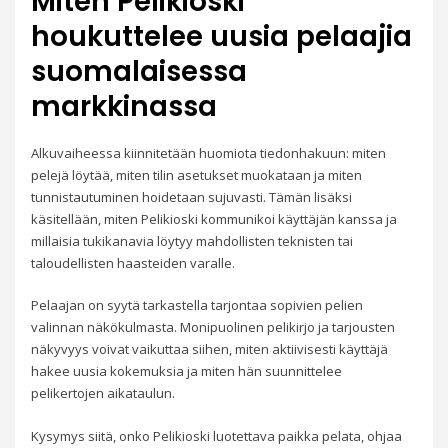
Miten Pelikioski
houkuttelee uusia pelaajia
suomalaisessa
markkinassa
Alkuvaiheessa kiinnitetään huomiota tiedonhakuun: miten
pelejä löytää, miten tilin asetukset muokataan ja miten
tunnistautuminen hoidetaan sujuvasti. Tämän lisäksi
käsitellään, miten Pelikioski kommunikoi käyttäjän kanssa ja
millaisia tukikanavia löytyy mahdollisten teknisten tai
taloudellisten haasteiden varalle.
Pelaajan on syytä tarkastella tarjontaa sopivien pelien
valinnan näkökulmasta. Monipuolinen pelikirjo ja tarjousten
näkyvyys voivat vaikuttaa siihen, miten aktiivisesti käyttäjä
hakee uusia kokemuksia ja miten hän suunnittelee
pelikertojen aikataulun.
Kysymys siitä, onko Pelikioski luotettava paikka pelata, ohjaa