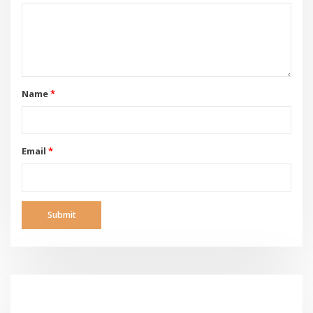
Name
*
Email
*