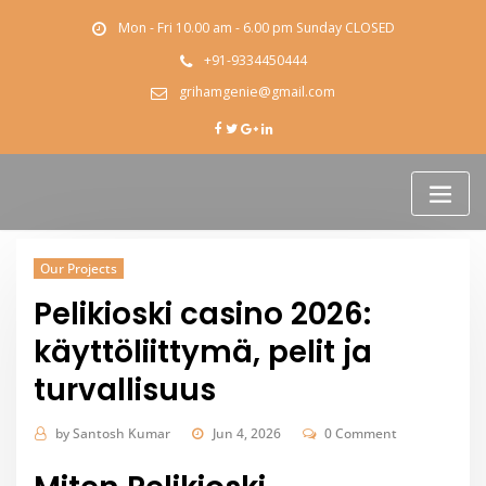
Skip
Mon - Fri 10.00 am - 6.00 pm Sunday CLOSED
to
content
+91-9334450444
grihamgenie@gmail.com
Our Projects
Pelikioski casino 2026:
käyttöliittymä, pelit ja
turvallisuus
by
Santosh Kumar
Jun 4, 2026
0 Comment